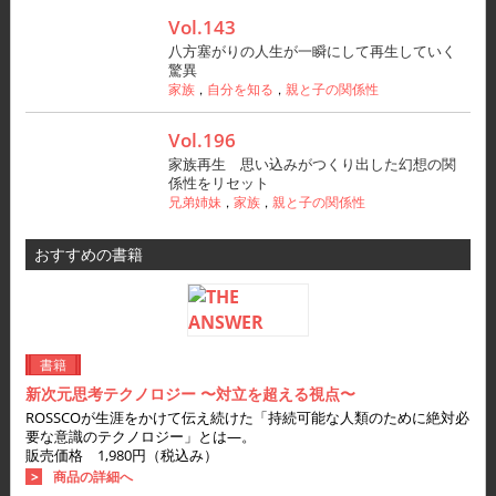
Vol.143
八方塞がりの人生が一瞬にして再生していく
驚異
家族
自分を知る
親と子の関係性
，
，
Vol.196
家族再生 思い込みがつくり出した幻想の関
係性をリセット
兄弟姉妹
家族
親と子の関係性
，
，
おすすめの書籍
書籍
新次元思考テクノロジー 〜対立を超える視点〜
ROSSCOが生涯をかけて伝え続けた「持続可能な人類のために絶対必
要な意識のテクノロジー」とは―。
販売価格 1,980円（税込み）
商品の詳細へ