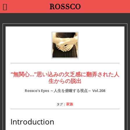
ROSSCO
“無関心…”思い込みの欠乏感に翻弄された人
生からの脱出
Rossco’s Eyes ～人生を俯瞰する視点～
Vol.208
家族
タグ：
Introduction