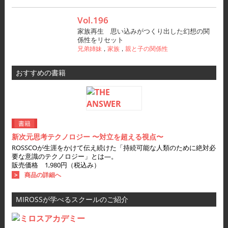
Vol.196
家族再生 思い込みがつくり出した幻想の関
係性をリセット
兄弟姉妹
家族
親と子の関係性
，
，
おすすめの書籍
書籍
新次元思考テクノロジー 〜対立を超える視点〜
ROSSCOが生涯をかけて伝え続けた「持続可能な人類のために絶対必
要な意識のテクノロジー」とは―。
販売価格 1,980円（税込み）
商品の詳細へ
MIROSSが学べるスクールのご紹介