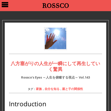
ROSSCO
八方塞がりの人生が一瞬にして再生してい
く驚異
Rossco’s Eyes ～人生を俯瞰する視点～
Vol.143
家族
自分を知る
親と子の関係性
タグ：
，
，
Introduction