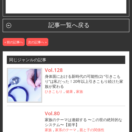
記事一覧へ戻る
« 前の記事へ
次の記事へ »
同じジャンルの記事
Vol.128
身体面における新時代の可能性(2) “引きこも
り”は私だった！20年以上引きこもり続けた家
族が変わる
ひきこもり
健康
家族
，
，
Vol.80
家族のテーマは連鎖する 〜この世の絶対的な
システム〜【前半】
家族
家系のテーマ
親と子の関係性
，
，