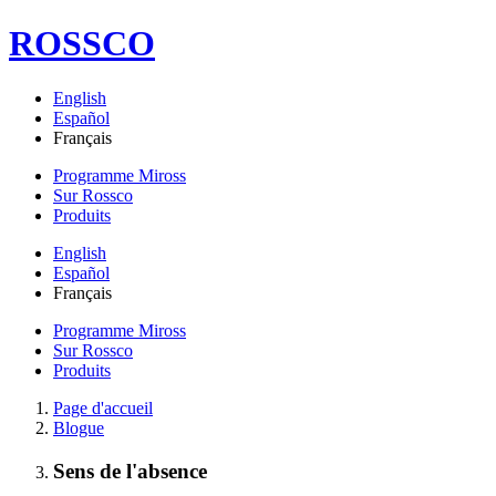
ROSSCO
English
Español
Français
Programme Miross
Sur Rossco
Produits
English
Español
Français
Programme Miross
Sur Rossco
Produits
Page d'accueil
Blogue
Sens de l'absence