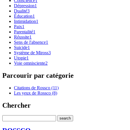
Conscience
1
Dépression
1
Dualité
3
Éducation
1
Intimidation
1
Paix
1
Parentalité
1
Réussite
1
Sens de l'absence
1
Suicide
1
Système de Miross
3
Utopie
1
Voie omnisciente
2
Parcourir par catégorie
Citations de Rossco (11)
Les yeux de Rossco (8)
Chercher