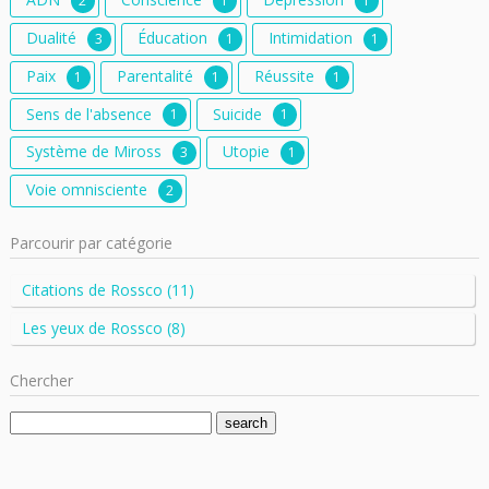
2
1
1
Dualité
Éducation
Intimidation
3
1
1
Paix
Parentalité
Réussite
1
1
1
Sens de l'absence
Suicide
1
1
Système de Miross
Utopie
3
1
Voie omnisciente
2
Parcourir par catégorie
Citations de Rossco (11)
Les yeux de Rossco (8)
Chercher