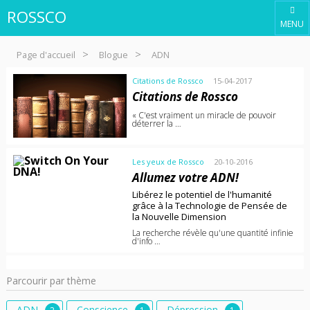
ROSSCO
Page d'accueil
Blogue
ADN
Citations de Rossco
15-04-2017
Citations de Rossco
« C'est vraiment un miracle de pouvoir
déterrer la …
Les yeux de Rossco
20-10-2016
Allumez votre ADN!
Libérez le potentiel de l'humanité
grâce à la Technologie de Pensée de
la Nouvelle Dimension
La recherche révèle qu'une quantité infinie
d'info …
Parcourir par thème
ADN
Conscience
Dépression