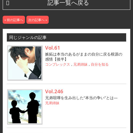
記事一覧へ戻る
« 前の記事へ
次の記事へ »
同じジャンルの記事
Vol.61
嫉妬は本当のあるがままの自分に戻る根源の
感情【後半】
コンプレックス
兄弟姉妹
自分を知る
，
，
Vol.246
兄弟喧嘩を生み出した“本当の争い”とは—
兄弟姉妹