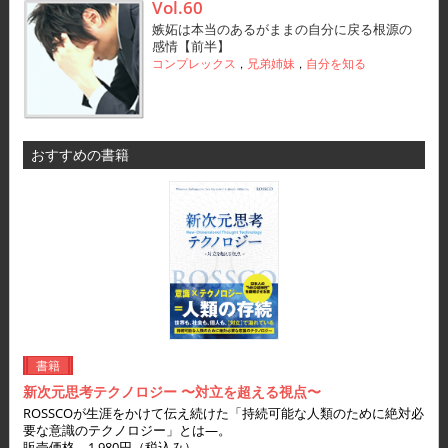
Vol.60
嫉妬は本当のあるがままの自分に戻る根源の
感情【前半】
コンプレックス
兄弟姉妹
自分を知る
，
，
おすすめの書籍
書籍
新次元思考テクノロジー 〜対立を超える視点〜
ROSSCOが生涯をかけて伝え続けた「持続可能な人類のために絶対必
要な意識のテクノロジー」とは―。
販売価格 1,980円（税込み）